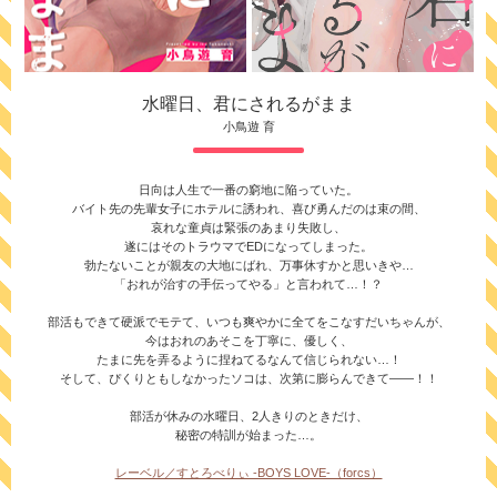
水曜日、君にされるがまま
小鳥遊 育
日向は人生で一番の窮地に陥っていた。
バイト先の先輩女子にホテルに誘われ、喜び勇んだのは束の間、
哀れな童貞は緊張のあまり失敗し、
遂にはそのトラウマでEDになってしまった。
勃たないことが親友の大地にばれ、万事休すかと思いきや…
「おれが治すの手伝ってやる」と言われて…！？
部活もできて硬派でモテて、いつも爽やかに全てをこなすだいちゃんが、
今はおれのあそこを丁寧に、優しく、
たまに先を弄るように捏ねてるなんて信じられない…！
そして、ぴくりともしなかったソコは、次第に膨らんできて——！！
部活が休みの水曜日、2人きりのときだけ、
秘密の特訓が始まった…。
レーベル／すとろべりぃ -BOYS LOVE-（forcs）